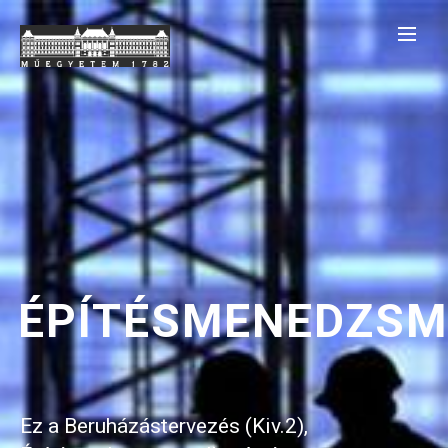
ÉPÍTÉSMENEDZSM
Ez a Beruházástervezés (Kiv.2),