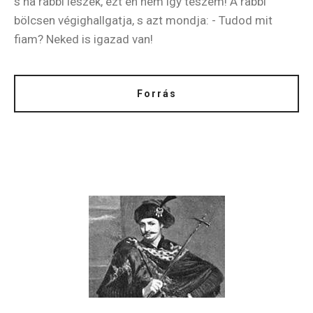
s ha rabbi leszek, ezt én nem így teszem! A rabbi
bölcsen végighallgatja, s azt mondja: - Tudod mit
fiam? Neked is igazad van!
Forrás