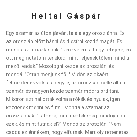
Heltai Gáspár
Egy szamár az úton járván, talála egy oroszlánra. És
az oroszlán előtt hánni és dicsírni kezdé magát. És
monda az oroszlánnak: "Jere velem a hegy tetejére, és
ott megmutatom tenéked, mint féljenek tőlem mind a
mezői vadak." Mosologni kezde az oroszlán, és
mondá: "Ottan menjünk föl." Midőn az okaért
felmentenek volna a hegyre, az oroszlán mellé álla a
szamár, és nagyon kezde szamár módra ordítani.
Mikoron azt hallották volna a rókák és nyulak, igen
kezdének menni és futni. Mondá a szamár az
oroszlánnak: "Látod-é, mint ijedtek meg mindnyájan
ezek, és mint futnak el?" Mondá az oroszlán: "Nem
csoda ez énnékem, hogy elfutnak. Mert oly rettenetes