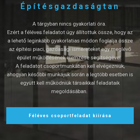
Építésgazdaságtan
A tárgyban nincs gyakorlati óra.
Ezért a féléves feladatot úgy állítottuk össze, hogy az
a lehető leginkább gyakorlatias módon foglalja össze
az építési piaci, gazdasági ismereteket egy meglévő
épület működésének elemzése segítségével.
A feladatot csoportmunkában kell elvégezniük,
ahogyan későbbi munkájuk során a legtöbb esetben is
együtt kell működniük társaikkal feladataik
megoldásában.
Féléves csoportfeladat kiírása