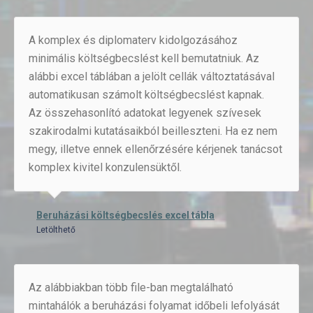
A komplex és diplomaterv kidolgozásához
minimális költségbecslést kell bemutatniuk. Az
alábbi excel táblában a jelölt cellák változtatásával
automatikusan számolt költségbecslést kapnak.
Az összehasonlító adatokat legyenek szívesek
szakirodalmi kutatásaikból beilleszteni. Ha ez nem
megy, illetve ennek ellenőrzésére kérjenek tanácsot
komplex kivitel konzulensüktől.
Beruházási költségbecslés excel tábla
Letölthető
Az alábbiakban több file-ban megtalálható
mintahálók a beruházási folyamat időbeli lefolyását