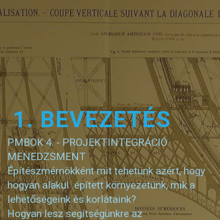
1. BEVEZETÉS
PMBOK 4. - PROJEKTINTEGRÁCIÓ
MENEDZSMENT
Építészmérnökként mit tehetünk azért, hogy
hogyan alakul épített környezetünk, mik a
lehetőségeink és korlátaink?
Hogyan lesz segítségünkre az