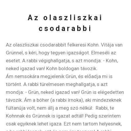
Az olaszliszkai
csodarabbi
Az olaszliszkai csodarabbit felkeresi Kohn. Vitája van
Grünnel, s kéri, hogy tegyen igazságot. Elmeséli az
esetet. A rabbi végighallgatja, s azt mondja: - Kohn,
neked igazad van! Kohn boldogan távozik.
Ám nemsokára megjelenik Grün, és előadja mi is
történt. A rabbi türelmesen meghallgatja, s azt
mondja: - Grün, neked igazad van! Grün is elégedetten
távozik. Ám a bóher (a rabbi írnoka), aki mindezeknek
fültanúja volt, nem állj a meg szó nélkül: Rabbi, te
Kohnnak és Grünnek is igazat adtál! Pedig szerintem
csak egyiknek lehet igaza. Ezt nem tartom helyesnek,