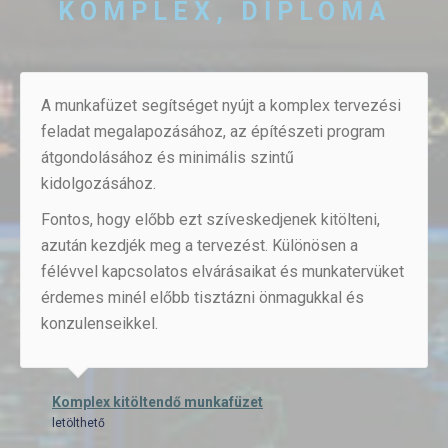
KOMPLEX, DIPLOMA
A munkafüzet segítséget nyújt a komplex tervezési
feladat megalapozásához, az építészeti program
átgondolásához és minimális szintű
kidolgozásához.
Fontos, hogy előbb ezt szíveskedjenek kitölteni,
azután kezdjék meg a tervezést. Különösen a
félévvel kapcsolatos elvárásaikat és munkatervüket
érdemes minél előbb tisztázni önmagukkal és
konzulenseikkel.
Komplex kitöltendő munkafüzet
letölthető