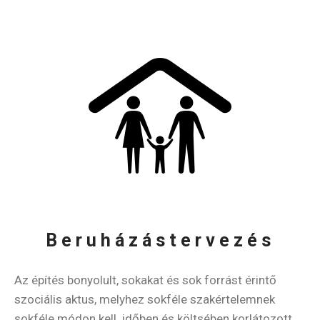
Beruházástervezés
Az építés bonyolult, sokakat és sok forrást érintő
szociális aktus, melyhez sokféle szakértelemnek
sokféle módon kell időben és költsében korlátozott