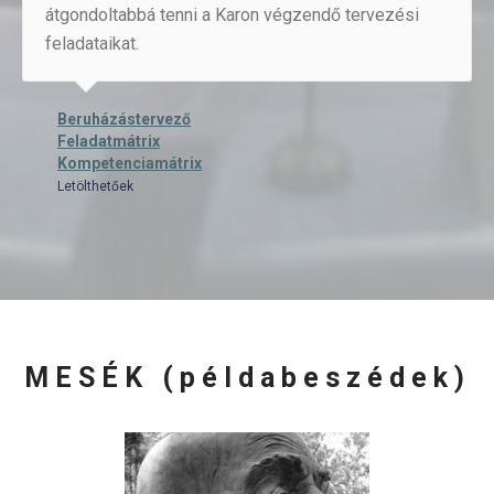
átgondoltabbá tenni a Karon végzendő tervezési
feladataikat.
Beruházástervező
Feladatmátrix
Kompetenciamátrix
Letölthetőek
MESÉK (példabeszédek)