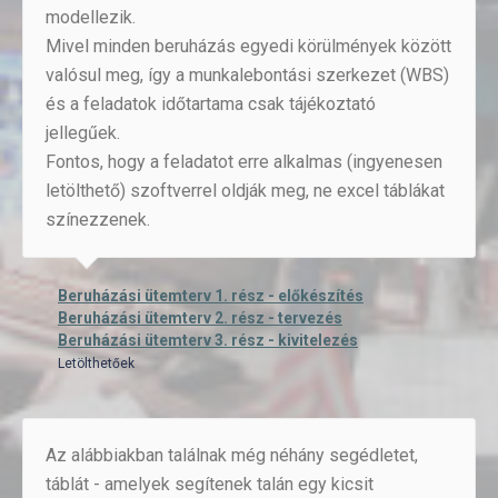
modellezik.
Mivel minden beruházás egyedi körülmények között
valósul meg, így a munkalebontási szerkezet (WBS)
és a feladatok időtartama csak tájékoztató
jellegűek.
Fontos, hogy a feladatot erre alkalmas (ingyenesen
letölthető) szoftverrel oldják meg, ne excel táblákat
színezzenek.
Beruházási ütemterv 1. rész - előkészítés
Beruházási ütemterv 2. rész - tervezés
Beruházási ütemterv 3. rész - kivitelezés
Letölthetőek
Az alábbiakban találnak még néhány segédletet,
táblát - amelyek segítenek talán egy kicsit