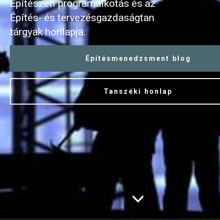
Építészeti programalkotás és az
Építés- és tervezésgazdaságtan
tárgyak honlapja.
Építésmenedzsment blog
Tanszéki honlap